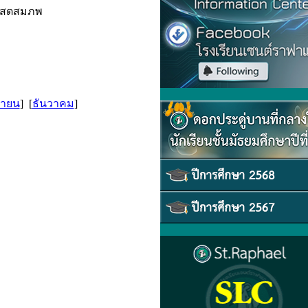
ริสตสมภพ
กายน
] [
ธันวาคม
]