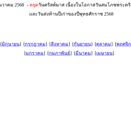
 ธันวาคม 2568
-
หยุด
วันคริสต์มาส เนื่องในโอกาสวันสมโภชพระค
และวันส่งท้านปีเก่าของปีพุทธศักราช 2568
[
มิถุนายน
] [
กรกฎาคม
] [
สิงหาคม
] [
กันยายน
] [
ตุลาคม
] [
พฤศจิ
[
มกราคม
] [
กุมภาพันธ์
]
[
มีนาคม
]
[
เมษายน
]