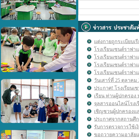
แต่งกายถูกระเบียบเ
โรงเรียนเซนต์ราฟาแอ
โรงเรียนเซนต์ราฟาแอ
โรงเรียนเซนต์ราฟาแ
โรงเรียนเซนต์ราฟาแ
วันเสาร์ที่ 25 ตุลาค
ประกาศ
!
โรงเรียนเซ
เรียน ท่านผู้ปกครอง ป
จุลสารออนไลน์โรงเร
เชิญชวนผู้ปกครองแ
ประกาศจากสถานศึกษ
รับการตรวจการใช้เงิ
ขอถวายความอาลัยแด่